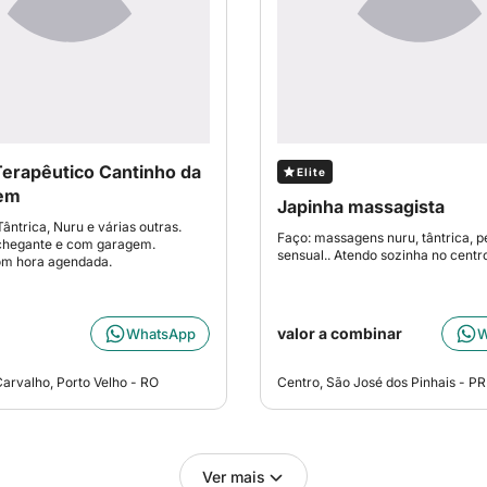
erapêutico Cantinho da
Elite
em
Japinha massagista
ântrica, Nuru e várias outras.
Faço: massagens nuru, tântrica, p
chegante e com garagem.
sensual.. Atendo sozinha no centr
m hora agendada.
valor a combinar
WhatsApp
W
arvalho, Porto Velho - RO
Centro, São José dos Pinhais - PR
Ver mais