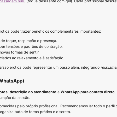
massagem nuru
(toque deslizante com gel). Cada profissional descre
rótica pode trazer benefícios complementares importantes:
de toque, respiração e presença.
ber tensões e padrões de contração.
 novas formas de sentir.
ciados ao relaxamento e à satisfação.
rsão erótica pode representar um passo além, integrando
relaxame
e WhatsApp)
otos
,
descrição do atendimento
e
WhatsApp para contato direto
.
duração da sessão.
ornecidas pelo próprio profissional. Recomendamos ler todo o perfi
organiza tudo de forma prática e discreta.