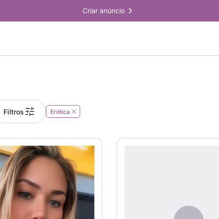
Criar anúncio
l
Filtros
Erótica