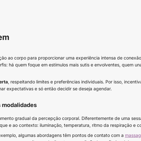
gem
nção ao corpo para proporcionar uma experiência intensa de conexã
perfis: há quem foque em estímulos mais sutis e envolventes, quem u
erta
, respeitando limites e preferências individuais. Por isso, ince
har expectativas e só então decidir se deseja agendar.
s modalidades
umento gradual da percepção corporal. Diferentemente de uma sess
que e ao contexto: iluminação, temperatura, ritmo da respiração e 
or exemplo, algumas abordagens têm pontos de contato com a
massag