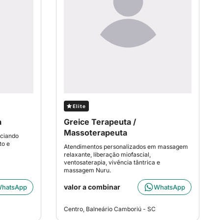
Elite
a
Greice Terapeuta /
Massoterapeuta
iciando
to e
Atendimentos personalizados em massagem
relaxante, liberação miofascial,
ventosaterapia, vivência tântrica e
massagem Nuru.
valor a combinar
hatsApp
WhatsApp
Centro, Balneário Camboriú - SC