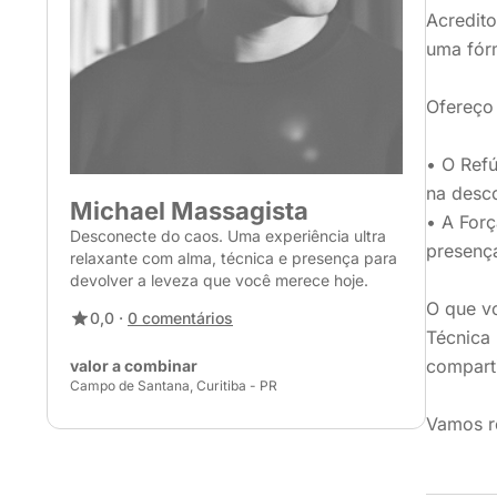
Acredito
uma fór
Ofereço 
• O Refú
na desc
Michael Massagista
• A For
Desconecte do caos. Uma experiência ultra
presença
relaxante com alma, técnica e presença para
devolver a leveza que você merece hoje.
O que vo
0,0 ·
0 comentários
Técnica 
comparti
valor a combinar
Campo de Santana, Curitiba - PR
Vamos r