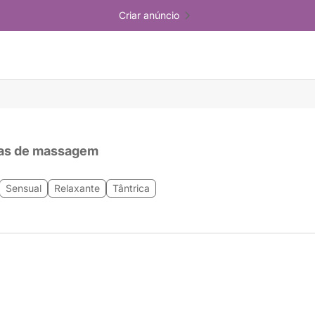
Criar anúncio
as de massagem
Sensual
Relaxante
Tântrica