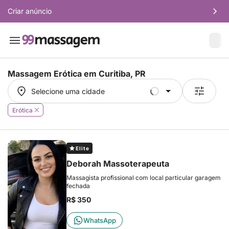
Criar anúncio
Massagem Erótica em
Curitiba, PR
Selecione uma cidade
Selecione uma cidade
Erótica
Elite
Deborah Massoterapeuta
Massagista profissional com local particular garagem
fechada
R$ 350
WhatsApp