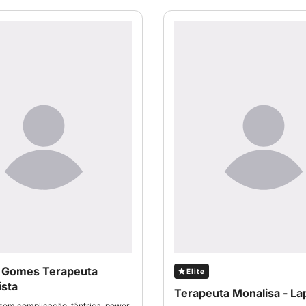
a Gomes Terapeuta
Elite
ista
Terapeuta Monalisa - La
em complicação, tântrica, power