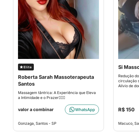
Si Mass
Elite
Redução do 
Roberta Sarah Massoterapeuta
circulação 
Santos
Alívio de d
Massagem tântrica: A Experiência que Eleva
a Intimidade e o Prazer👩🏻‍⚕️
R$ 150
valor a combinar
WhatsApp
Gonzaga, Santos - SP
Macuco, Sa