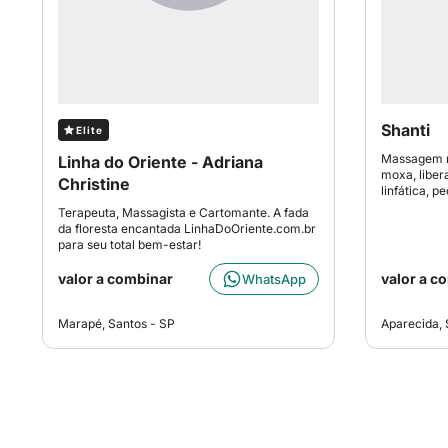
Shanti
Elite
Massagem re
Linha do Oriente - Adriana
moxa, liber
Christine
linfática, 
Terapeuta, Massagista e Cartomante. A fada
da floresta encantada LinhaDoOriente.com.br
para seu total bem-estar!
valor a combinar
valor a c
WhatsApp
Marapé, Santos - SP
Aparecida, 