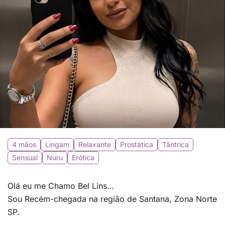
4 mãos
Lingam
Relaxante
Prostática
Tântrica
Sensual
Nuru
Erótica
Olá eu me Chamo Bel Lins…
Sou Recém-chegada na região de Santana, Zona Norte
SP.