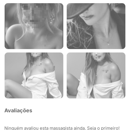
Avaliações
Ninguém avaliou esta massagista ainda. Seja o primeiro!