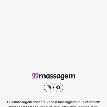
O 99massagem conecta você a massagistas que oferecem
massagem tântrica, sensual, relaxante, nuru e muito mais.