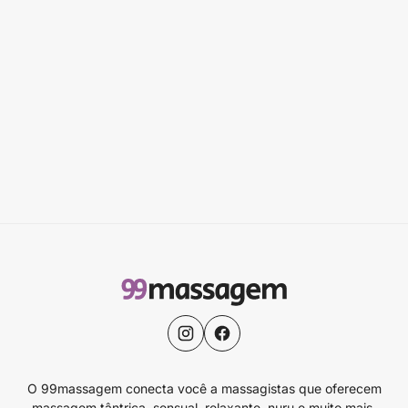
O 99massagem conecta você a massagistas que oferecem
massagem tântrica, sensual, relaxante, nuru e muito mais.