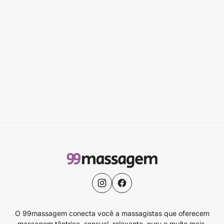
O 99massagem conecta você a massagistas que oferecem
massagem tântrica, sensual, relaxante, nuru e muito mais.