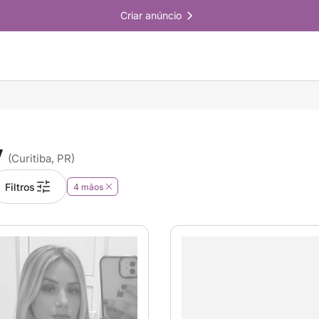
Criar anúncio
V
(Curitiba, PR)
Filtros
4 mãos