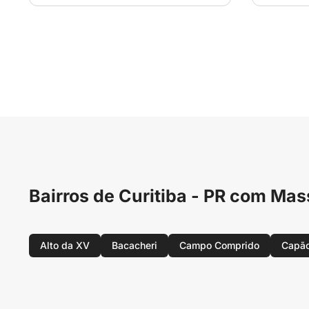
Bairros de Curitiba - PR com M
Alto da XV
Bacacheri
Campo Comprido
Capão