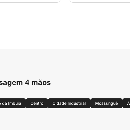
assagem 4 mãos
 da Imbuia
Centro
Cidade Industrial
Mossunguê
Á