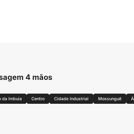
assagem 4 mãos
 da Imbuia
Centro
Cidade Industrial
Mossunguê
Á