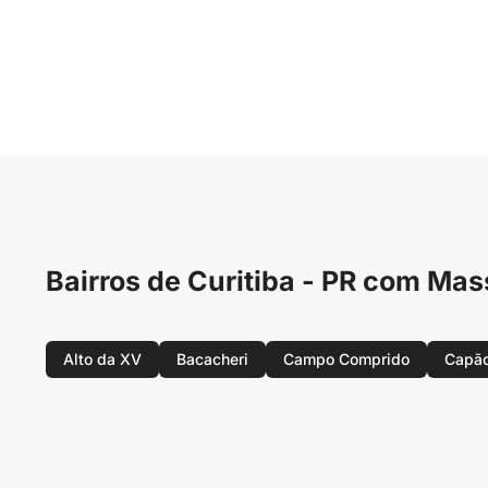
Bairros de Curitiba - PR com M
Alto da XV
Bacacheri
Campo Comprido
Capão