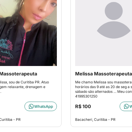
 Massoterapeuta
Melissa Massoterapeuta
issa, sou de Curitiba PR. Atuo
Me chamo Melissa sou massoter
em relaxante, drenagem e
horários das 9 até as 20 de seg a 
.
sábado são alternados … Meu con
41995301250
R$ 100
WhatsApp
W
Curitiba - PR
Bacacheri, Curitiba - PR