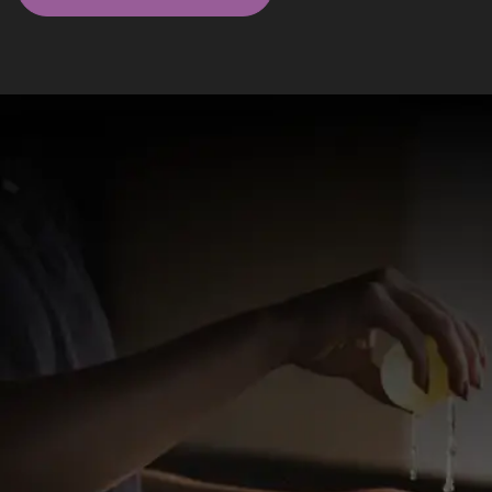
Massagistas em São Paulo - SP
Elite
Alicia Regina
Delicada massagista (adoro orientais), faço
massagem clássica, bem feita, com agradável
conversa se estiver sentindo-se solitário!
R$ 350
WhatsApp
Santo André, São Paulo - SP