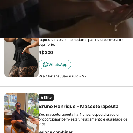
Elite
Cacau Ferraz Massagista
Desperte seus sentidos, massagem relaxante com
toques suaves e acolhedores para seu bem-estar e
equilíbrio.
R$ 300
WhatsApp
Vila Mariana, São Paulo - SP
Elite
Bruno Henrique - Massoterapeuta
Sou massoterapeuta há 4 anos, especializado em
proporcionar bem-estar, relaxamento e qualidade de
vida.
valor a combinar