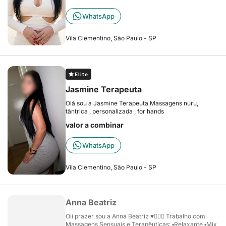
WhatsApp
Vila Clementino, São Paulo - SP
Elite
Jasmine Terapeuta
Olá sou a Jasmine Terapeuta Massagens nuru,
tântrica , personalizada , for hands
valor a combinar
WhatsApp
Vila Clementino, São Paulo - SP
Anna Beatriz
Oii prazer sou a Anna Beatriz ♥️💆🏻‍♂️ Trabalho com
Massagens Sensuais e Terapêuticas: ▪️Relaxante ▪️Mix