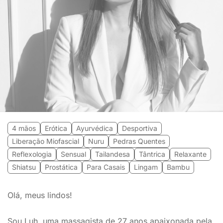
4 mãos
Erótica
Ayurvédica
Desportiva
Liberação Miofascial
Nuru
Pedras Quentes
Reflexologia
Sensual
Tailandesa
Tântrica
Relaxante
Shiatsu
Prostática
Para Casais
Lingam
Bambu
Olá, meus lindos!
Sou Luh, uma massagista de 27 anos apaixonada pela