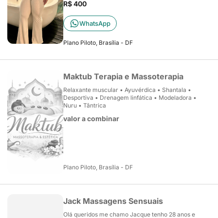
R$ 400
WhatsApp
Plano Piloto, Brasília - DF
Maktub Terapia e Massoterapia
Relaxante muscular • Ayuvérdica • Shantala •
Desportiva • Drenagem linfática • Modeladora •
Nuru • Tântrica
valor a combinar
Plano Piloto, Brasília - DF
Jack Massagens Sensuais
Olá queridos me chamo Jacque tenho 28 anos e