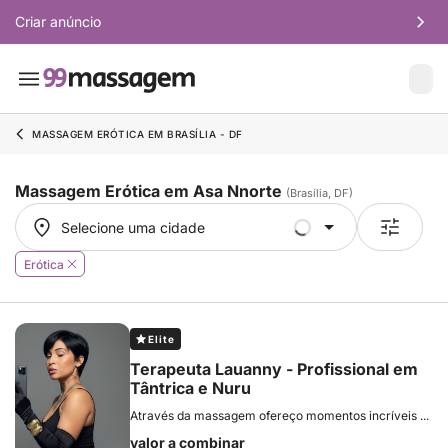
Criar anúncio
MASSAGEM ERÓTICA EM BRASÍLIA - DF
Massagem Erótica em Asa Nnorte
(Brasília, DF)
Selecione uma cidade
Selecione uma cidade
Erótica
Elite
Terapeuta Lauanny - Profissional em
Tântrica e Nuru
Através da massagem ofereço momentos incríveis ...
valor a combinar