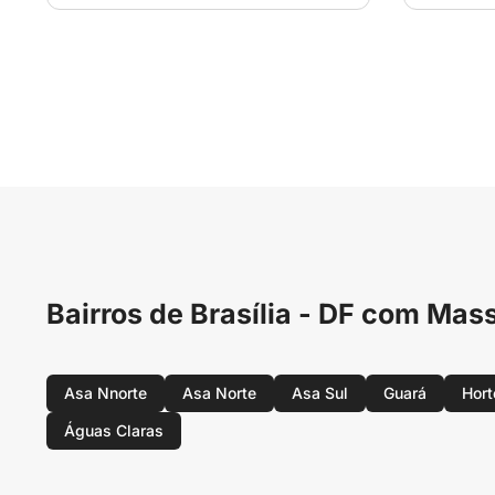
Bairros de Brasília - DF com Mas
Asa Nnorte
Asa Norte
Asa Sul
Guará
Hort
Águas Claras