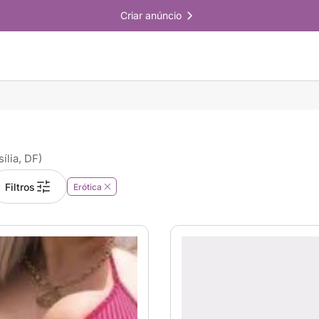
Criar anúncio
sília, DF)
Filtros
Erótica