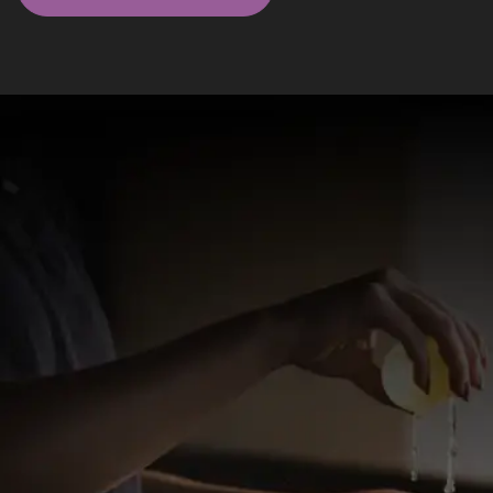
Massagistas em São Paulo - SP
Elite
Kaly
Atendimento em MASSOTERAPIA e ESTÉTICA,
utilizando técnicas como Massagem Relaxante,
Liberação Miofascial, Drenagem e Ventosas
valor a combinar
WhatsApp
Vila Mariana, São Paulo - SP