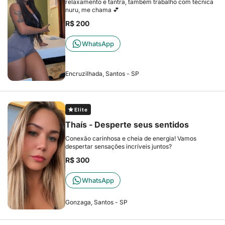
relaxamento e tantra, também trabalho com técnica
nuru, me chama 💕
R$ 200
WhatsApp
Encruzilhada, Santos - SP
Elite
Thaís - Desperte seus sentidos
Conexão carinhosa e cheia de energia! Vamos
despertar sensações incríveis juntos?
R$ 300
WhatsApp
Gonzaga, Santos - SP