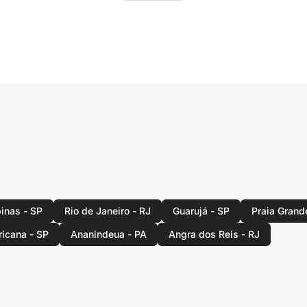
inas - SP
Rio de Janeiro - RJ
Guarujá - SP
Praia Grand
icana - SP
Ananindeua - PA
Angra dos Reis - RJ