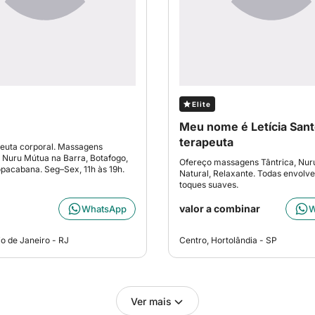
Elite
Meu nome é Letícia Sant
terapeuta
peuta corporal. Massagens
 Nuru Mútua na Barra, Botafogo,
Ofereço massagens Tântrica, Nur
pacabana. Seg–Sex, 11h às 19h.
Natural, Relaxante. Todas envolv
toques suaves.
valor a combinar
WhatsApp
W
io de Janeiro - RJ
Centro, Hortolândia - SP
Ver mais