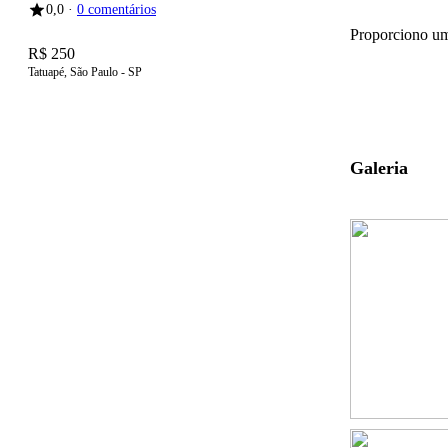
0,0 ·
0 comentários
Proporciono um 
R$ 250
Tatuapé, São Paulo - SP
Chamar no
WhatsApp
Galeria