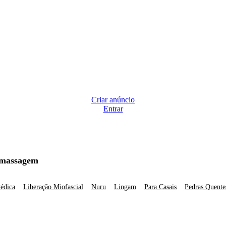
Criar anúncio
Entrar
 massagem
édica
Liberação Miofascial
Nuru
Lingam
Para Casais
Pedras Quente