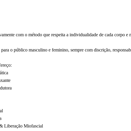
vamente com o método que respeita a individualidade de cada corpo e m
para o público masculino e feminino, sempre com discrição, responsabi
fereço:
tica
xante
dutora
al
a
 & Liberação Miofascial