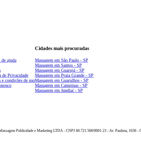
Cidades mais procuradas
l de ajuda
Massagem em São Paulo - SP
Massagem em Santos - SP
s
Massagem em Guarujá - SP
a de Privacidade
Massagem em Praia Grande - SP
 e condições de uso
Massagem em Guarulhos - SP
onosco
Massagem em Campinas - SP
Massagem em Jundiaí - SP
ssagem Publicidade e Marketing LTDA - CNPJ 60.721.568/0001-23 - Av. Paulista, 1636 - CJ