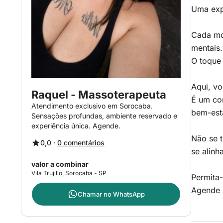
Uma exp
Cada mov
mentais.
O toque 
Aqui, vo
Raquel - Massoterapeuta
É um con
Atendimento exclusivo em Sorocaba.
bem-est
Sensações profundas, ambiente reservado e
experiência única. Agende.
Não se t
0,0 ·
0 comentários
se alin
valor a combinar
Vila Trujillo, Sorocaba - SP
Permita
Agende 
Chamar no
WhatsApp