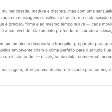
 mulher casada, madura e discreta, mas com uma sensualid
lizada em massagens sensitivas e transformo cada sessão 
ue é preciso, firme e ao mesmo tempo suave — cada movim
cê a um nível de relaxamento profundo, misturado a sensaç
em um ambiente reservado e tranquilo, preparado para que
música envolvente criam o clima perfeito para que tudo flu
da do início ao fim — discrição absoluta, como você merec
a massagem, ofereço uma ducha refrescante para começar 