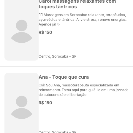
Carol massagens relaxantes com
toques tântricos
💆‍♀️ Massagens em Sorocaba: relaxante, terapêutica,
ayurvédica e tântrica. Alivie stress, renove energias.
Agende já! ✨
R$ 150
Centro, Sorocaba - SP
Ana - Toque que cura
Olá! Sou Ana, massoterapeuta especializada em
relaxamento. Estou aqui para guiá-lo em uma jornada
de autoconexão e libertação
R$ 150
Centro, Sorocaba - SP