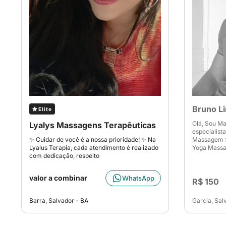
Bruno L
Elite
Olá, Sou M
Lyalys Massagens Terapêuticas
especialis
✨ Cuidar de você é a nossa prioridade! ✨ Na
Massagem 
Lyalus Terapia, cada atendimento é realizado
Yoga Mass
com dedicação, respeito
valor a combinar
WhatsApp
R$ 150
Barra, Salvador - BA
Garcia, Sal