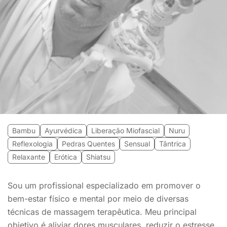
Bambu
Ayurvédica
Liberação Miofascial
Nuru
Reflexologia
Pedras Quentes
Sensual
Tântrica
Relaxante
Erótica
Shiatsu
Sou um profissional especializado em promover o
bem-estar físico e mental por meio de diversas
técnicas de massagem terapêutica. Meu principal
objetivo é aliviar dores musculares, reduzir o estresse,