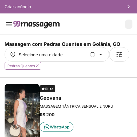
Criar anúncio
Massagem com Pedras Quentes em
Goiânia, GO
Selecione uma cidade
Selecione uma cidade
Pedras Quentes
Elite
Geovana
MASSAGEM TÂNTRICA SENSUAL E NURU
R$ 200
WhatsApp