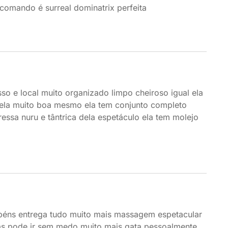
omando é surreal dominatrix perfeita
sso e local muito organizado limpo cheiroso igual ela
dela muito boa mesmo ela tem conjunto completo
essa nuru e tântrica dela espetáculo ela tem molejo
rabéns entrega tudo muito mais massagem espetacular
s pode ir sem medo muito mais gata pessoalmente.