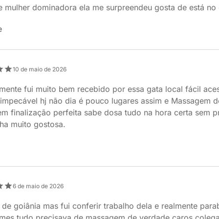
 mulher dominadora ela me surpreendeu gosta de está no c
e
10 de maio de 2026
mente fui muito bem recebido por essa gata local fácil ace
 impecável hj não dia é pouco lugares assim e Massagem 
 finalização perfeita sabe dosa tudo na hora certa sem pr
ha muito gostosa.
6 de maio de 2026
de goiânia mas fui conferir trabalho dela e realmente pa
rmes tudo precisava de massagem de verdade caros colega