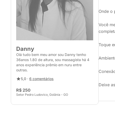
Onde o p
​Você m
complet
​Toque e
Danny
Olá tudo bem meu amor sou Danny tenho
​Ambient
36anos 1.80 de altura, sou massagista há 4
anos experiência prêmio em nuru entre
outras.
​Conexão
5,0 ·
6 comentários
​Deixe a
R$ 250
Setor Pedro Ludovico, Goiânia - GO