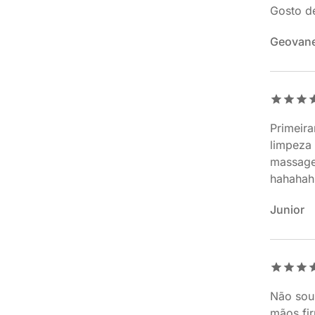
Gosto de
Geovan
Primeira
limpeza
massagem
hahahah
Junior
Não sou 
mãos fi