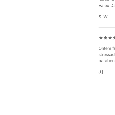
Valeu D
S. W
Ontem fu
stressa
parabeni
J.j