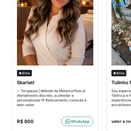
Elite
Elite
Skarlatt
Tulinho
✨ Terapeuta | Método da Metamorfose 🌿
Sou especi
Atendimento discreto, acolhedor e
Tântrica e 
personalizado 💆 Relaxamento, conexão e
experiência
bem-estar
envolvimen
R$ 800
valor a c
WhatsApp