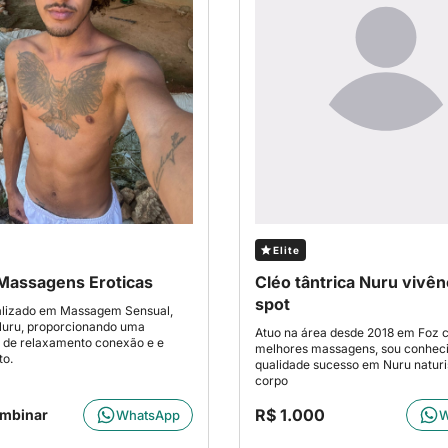
Elite
 Massagens Eroticas
Cléo tântrica Nuru vivên
spot
alizado em Massagem Sensual,
Nuru, proporcionando uma
Atuo na área desde 2018 em Foz 
 de relaxamento conexão e e
melhores massagens, sou conheci
to.
qualidade sucesso em Nuru naturi
corpo
R$ 1.000
ombinar
WhatsApp
W