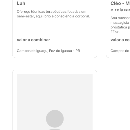
Luh
Cléo - M
e relaxa
Ofereço técnicas terapêuticas focadas em
bem-estar, equilíbrio e consciência corporal.
Sou massote
massagista 
próstatica 
FFoz.
valor a combinar
valor a c
Campos do Iguaçu, Foz do Iguaçu - PR
Campos do I