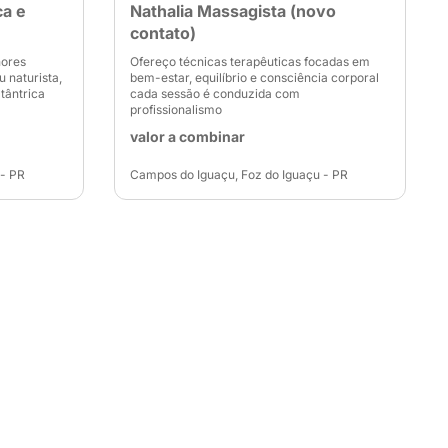
ca e
Nathalia Massagista (novo
contato)
hores
Ofereço técnicas terapêuticas focadas em
 naturista,
bem-estar, equilíbrio e consciência corporal
tântrica
cada sessão é conduzida com
profissionalismo
valor a combinar
 - PR
Campos do Iguaçu, Foz do Iguaçu - PR