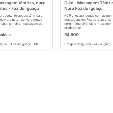
assagem tântrica, nuru
Cléo - Massagem Tântri
ntes - Foz do Iguaçu
Nuru Foz do Iguaçu
rapeuta, terapeuta tântrica e
Há 5 anos atendendo com as mel
de Nuru naturista Nuru mútua,
massagens em Foz do Iguaçu: nuru
p-spot, a melhor massagem de
nuru mútua vivência e massagem 
profissional
R$ 500
ombinar
guaçu, Foz do Iguaçu - PR
Campos do Iguacu, Foz do Iguaçu