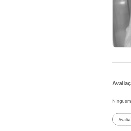
Avalia
Ninguém 
Avalia