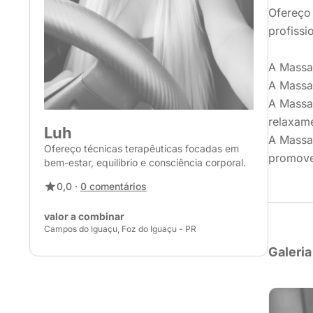
Ofereço 
profissi
A Massag
A Massag
A Massa
relaxam
Luh
A Massag
Ofereço técnicas terapêuticas focadas em
promover
bem-estar, equilíbrio e consciência corporal.
0,0 ·
0 comentários
valor a combinar
Campos do Iguaçu, Foz do Iguaçu - PR
Galeria