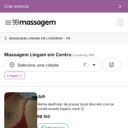
Criar anúncio
MASSAGEM LINGAM EM LONDRINA - PR
Massagem Lingam em Centro
(Londrina, PR)
Selecione uma cidade
Selecione uma cidade
Lingam
Juh
Venha desfrutar do prazer local discreto com ar
condicionado Espero você 😏
R$ 150