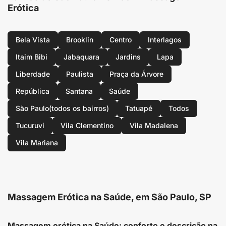
Erótica
Bela Vista
Brooklin
Centro
Interlagos
Itaim Bibi
Jabaquara
Jardins
Lapa
Liberdade
Paulista
Praça da Árvore
República
Santana
Saúde
São Paulo(todos os bairros)
Tatuapé
Todos
Tucuruvi
Vila Clementino
Vila Madalena
Vila Mariana
Massagem Erótica na Saúde, em São Paulo, SP
Massagem erótica na Saúde: conforto e descrição na