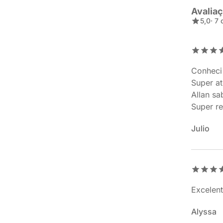
Avalia
5,0
· 7
Conheci 
Super a
Allan sa
Super r
Julio
Excelent
Alyssa