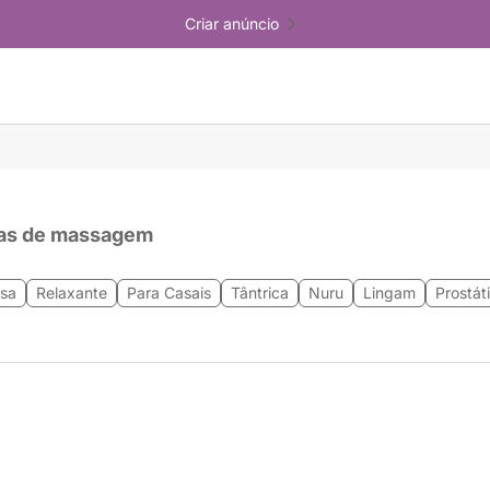
Criar anúncio
as de massagem
esa
Relaxante
Para Casais
Tântrica
Nuru
Lingam
Prostát