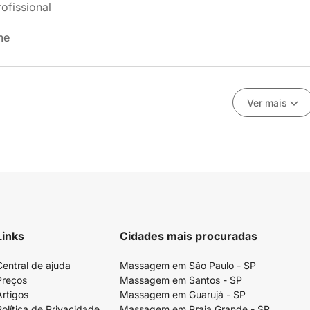
ofissional
me
Ver mais
Links
Cidades mais procuradas
Central de ajuda
Massagem em São Paulo - SP
Preços
Massagem em Santos - SP
Artigos
Massagem em Guarujá - SP
Política de Privacidade
Massagem em Praia Grande - SP