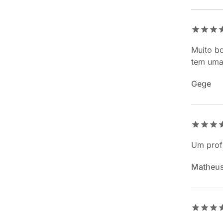
Muito bo
tem uma
Gege
Um profi
Matheu