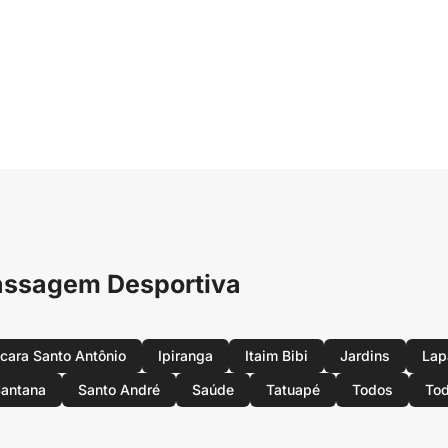
Massagem Desportiva
cara Santo Antônio
Ipiranga
Itaim Bibi
Jardins
Lap
antana
Santo André
Saúde
Tatuapé
Todos
Tod