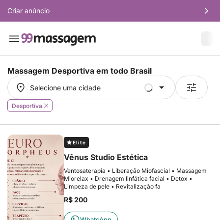
Criar anúncio
Massagem Desportiva em
todo Brasil
Selecione uma cidade
Selecione uma cidade
Desportiva
Elite
Vênus Studio Estética
Ventosaterapia • Liberação Miofascial • Massagem
Miorelax • Drenagem linfática facial • Detox •
Limpeza de pele • Revitalização fa
R$ 200
WhatsApp