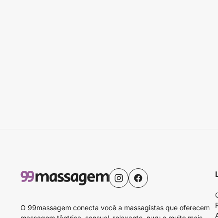
O 99massagem conecta você a massagistas que oferecem
massagem tântrica, sensual, relaxante, nuru e muito mais.