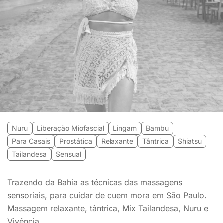
Nuru
Liberação Miofascial
Lingam
Bambu
Para Casais
Prostática
Relaxante
Tântrica
Shiatsu
Tailandesa
Sensual
Trazendo da Bahia as técnicas das massagens
sensoriais, para cuidar de quem mora em São Paulo.
Massagem relaxante, tântrica, Mix Tailandesa, Nuru e
Vivência.