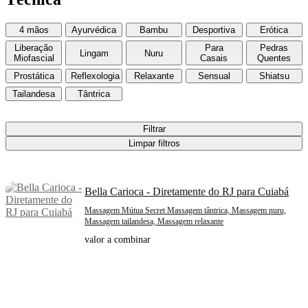
4 mãos
Ayurvédica
Bambu
Desportiva
Erótica
Liberação
Para
Pedras
Lingam
Nuru
Miofascial
Casais
Quentes
Prostática
Reflexologia
Relaxante
Sensual
Shiatsu
Tailandesa
Tântrica
Filtrar
Limpar filtros
Bella Carioca - Diretamente do RJ para Cuiabá
Massagem Mútua Secret Massagem tântrica, Massagem nuru,
Massagem tailandesa, Massagem relaxante
valor a combinar