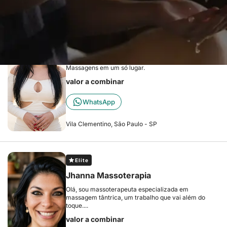
Elite
SPA Roh Matos Massagem
Sinta-se renovada: Depilação impecável e
Massagens em um só lugar.
valor a combinar
WhatsApp
Vila Clementino, São Paulo - SP
Elite
Jhanna Massoterapia
Olá, sou massoterapeuta especializada em
massagem tântrica, um trabalho que vai além do
toque....
valor a combinar