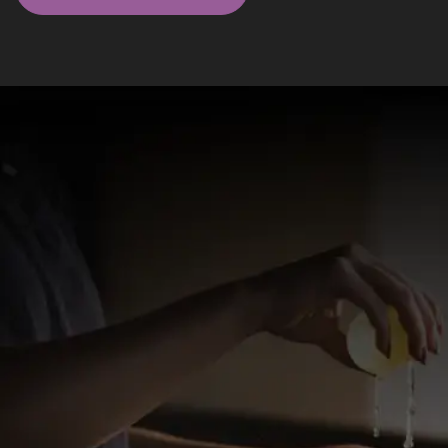
Massagistas em São Paulo - SP
Elite
Jai Padua
Olá, sou o JAI. Tenho 29 anos, 1,84 m de altura e 60
kg. Definido mas físico magro, cabelos cacheados,
barba cheia e tatuado
valor a combinar
WhatsApp
Saúde, São Paulo - SP