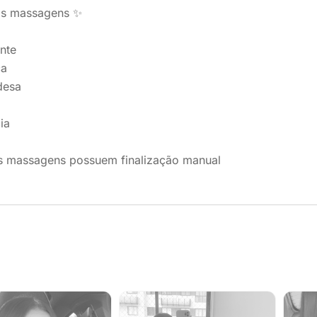
ais massagens ✨
nte
ca
desa
ia
s massagens possuem finalização manual