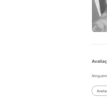
Avalia
Ninguém 
Avalia