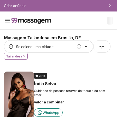
Criar anúncio
Massagem Tailandesa em
Brasília, DF
Selecione uma cidade
Selecione uma cidade
Tailandesa
Elite
Índia Selva
Cuidando de pessoas através do toque e do bem-
estar
valor a combinar
WhatsApp