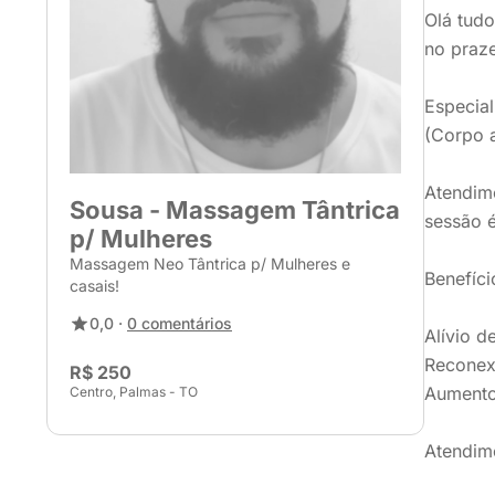
Olá tudo
no praze
Especial
(Corpo a
Atendime
Sousa - Massagem Tântrica
sessão é
p/ Mulheres
Massagem Neo Tântrica p/ Mulheres e
Benefíci
casais!
0,0 ·
0 comentários
Alívio d
Reconex
R$ 250
Aumento 
Centro, Palmas - TO
Atendim