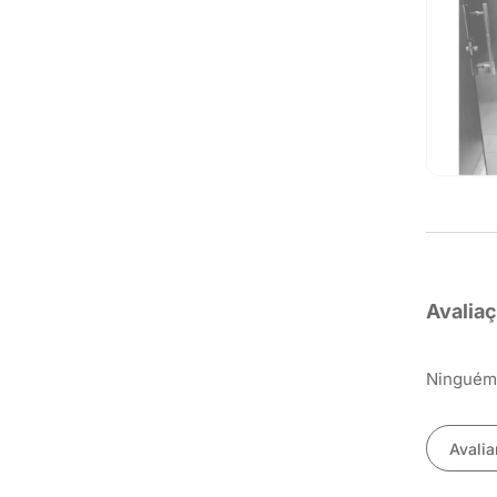
Avalia
Ninguém 
Avalia