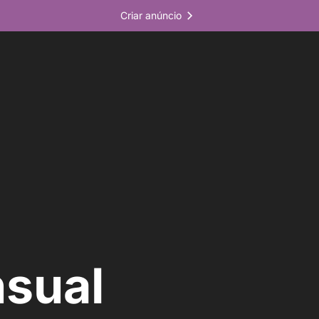
Criar anúncio
nsual