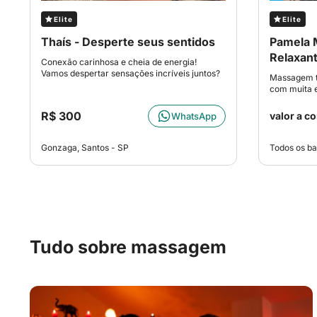
Elite
Elite
Thaís - Desperte seus sentidos
Pamela 
Relaxant
Conexão carinhosa e cheia de energia!
Vamos despertar sensações incríveis juntos?
Massagem te
com muita 
R$ 300
valor a c
WhatsApp
Gonzaga, Santos - SP
Todos os ba
Tudo sobre massagem