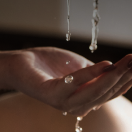
Elite
ddad 24 horas
Elora Ferrari - Massage
Sensual em São Paulo
or, como vai? Trabalho com
écnicas de massagens, desde
Mais do que uma massagem, ent
s a sensuais.
momento exclusivo de desconex
externo e reconexão consigo me
ombinar
valor a combinar
WhatsApp
W
a, São Paulo - SP
Jardins, São Paulo - SP