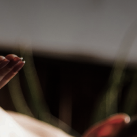
Elite
m
Alicia Regina
Delicada massagista (adoro orientais), faço
massagem clássica, bem feita, com
rego um
agradável conversa se estiver sentindo-se
ão do mundo
solitário!
smo.
R$ 350
hatsApp
WhatsApp
Santo André, São Paulo - SP