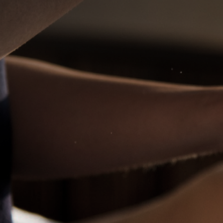
Elite
Elite
Espaço Ana Terapeuta
Maya Ha
Massagem Itaim Bibi
Olá meu am
inúmeras t
Shiatsu Tailandesa Tântrica Nuru Anti-
terapêutica
estresse Relaxante. Atendo local e a
domicílio.
valor a combinar
valor a c
WhatsApp
Itaim Bibi, São Paulo - SP
Vila Marian