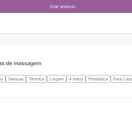
Criar anúncio
as de massagem
te
Sensual
Tântrica
Lingam
4 mãos
Prostática
Para Casa