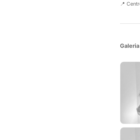
📍 Centr
Galeria