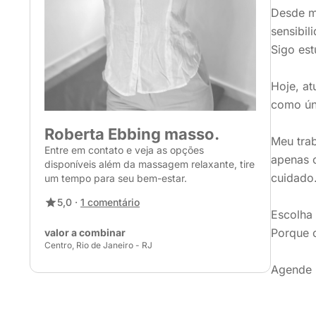
Desde m
sensibil
Sigo est
Hoje, at
como ún
Roberta Ebbing masso.
Meu trab
Entre em contato e veja as opções
apenas c
disponíveis além da massagem relaxante, tire
cuidado
um tempo para seu bem-estar.
5,0 ·
1 comentário
Escolha 
Porque c
valor a combinar
Centro, Rio de Janeiro - RJ
Agende 