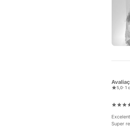
Avalia
5,0
· 1
Excelent
Super r