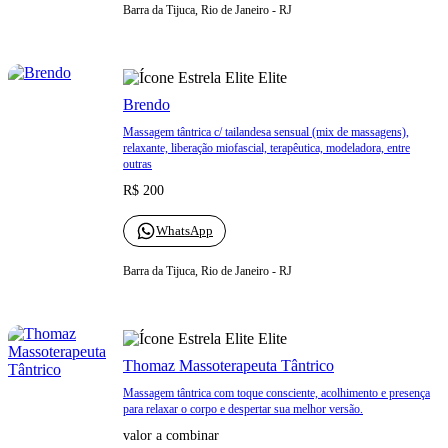
Barra da Tijuca, Rio de Janeiro - RJ
Elite
Brendo
Massagem tântrica c/ tailandesa sensual (mix de massagens),
relaxante, liberação miofascial, terapêutica, modeladora, entre
outras
R$ 200
WhatsApp
Barra da Tijuca, Rio de Janeiro - RJ
Elite
Thomaz Massoterapeuta Tântrico
Massagem tântrica com toque consciente, acolhimento e presença
para relaxar o corpo e despertar sua melhor versão.
valor a combinar