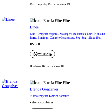
Rio Comprido, Rio de Janeiro - RJ
Elite
Linee
Line | Terapeuta corporal. Massagens Relaxante e Nuru Mútua na
Barra, Botafogo, Centro e Copacabana. Seg–Sex, 11h às 19h.
R$ 300
WhatsApp
Botafogo, Rio de Janeiro - RJ
Elite
Brenda Gonçalves
Massoterapeuta Tântrica Somática
valor a combinar