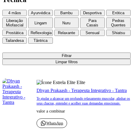
4 mãos
Ayurvédica
Bambu
Desportiva
Erótica
Liberação
Para
Pedras
Lingam
Nuru
Miofascial
Casais
Quentes
Prostática
Reflexologia
Relaxante
Sensual
Shiatsu
Tailandesa
Tântrica
Filtrar
Limpar filtros
Elite
Dhyan Prakaash - Terapeuta Integrativo - Tantra
Te ajudar a alcançar um profundo relaxamento muscular, alinhar os
seus chacras, entender e acolher suas demandas emocionais.
valor a combinar
WhatsApp