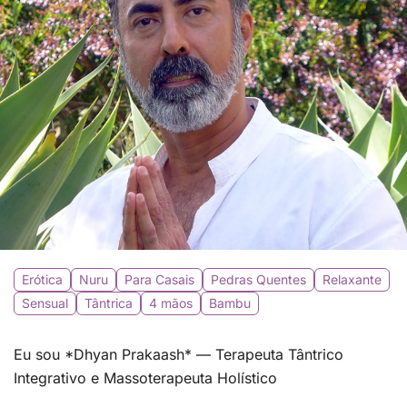
Erótica
Nuru
Para Casais
Pedras Quentes
Relaxante
Sensual
Tântrica
4 mãos
Bambu
Eu sou *Dhyan Prakaash* — Terapeuta Tântrico
Integrativo e Massoterapeuta Holístico