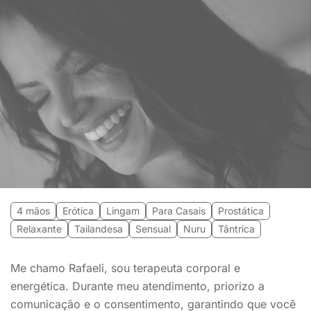
4 mãos
Erótica
Lingam
Para Casais
Prostática
Relaxante
Tailandesa
Sensual
Nuru
Tântrica
Me chamo Rafaeli, sou terapeuta corporal e
energética. Durante meu atendimento, priorizo a
comunicação e o consentimento, garantindo que você