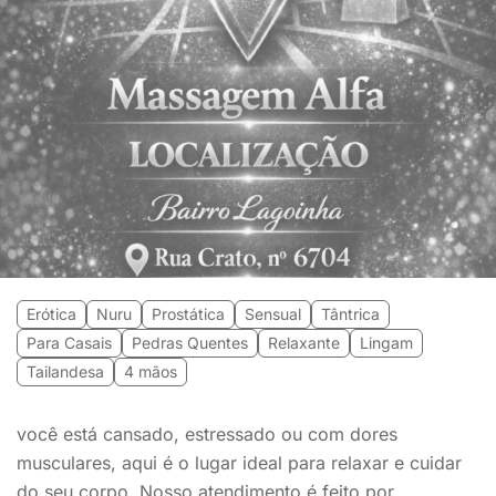
Erótica
Nuru
Prostática
Sensual
Tântrica
Para Casais
Pedras Quentes
Relaxante
Lingam
Tailandesa
4 mãos
você está cansado, estressado ou com dores
musculares, aqui é o lugar ideal para relaxar e cuidar
do seu corpo. Nosso atendimento é feito por