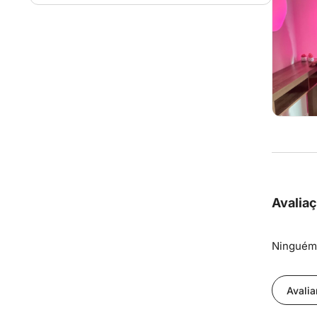
Avalia
Ninguém 
Avalia