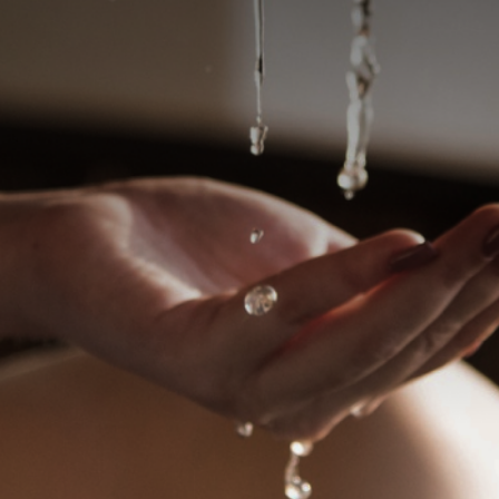
Elite
Bruno Henrique -
Massoterapeuta
m diversas técnicas de
omo a relaxante no corpo todo,
Sou massoterapeuta há 4 anos, es
uru.
em proporcionar bem-estar, rela
qualidade de vida.
valor a combinar
WhatsApp
W
aulo - SP
Brooklin, São Paulo - SP