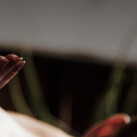
Elite
Flor
Se entregue ao cuidado da saúde, levado a
um mundo de prazer, com toques suaves,
pecializado
quentes,estimulando libido e fantasias. ...
xamento e
valor a combinar
hatsApp
WhatsApp
Praça da Árvore, São Paulo - SP