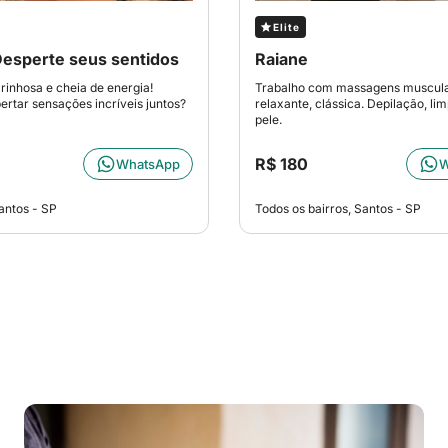
Elite
Desperte seus sentidos
Raiane
inhosa e cheia de energia!
Trabalho com massagens muscula
rtar sensações incríveis juntos?
relaxante, clássica. Depilação, li
pele.
R$ 180
WhatsApp
W
antos - SP
Todos os bairros, Santos - SP