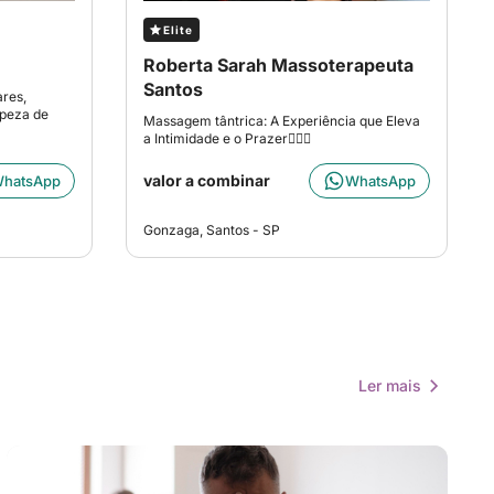
Elite
Roberta Sarah Massoterapeuta
Santos
res,
mpeza de
Massagem tântrica: A Experiência que Eleva
a Intimidade e o Prazer👩🏻‍⚕️
valor a combinar
hatsApp
WhatsApp
Gonzaga, Santos - SP
Ler mais