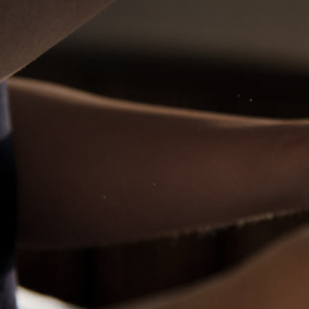
Elite
Elite
Alinne Massagem
Julia
Olá, sou Alinne.Trabalho com massagem
Trabalho co
relaxante e sensual. Com local próprio prox
massagem, c
ao metrô Praça da Árvore.
sensual e n
R$ 270
valor a combinar
WhatsApp
Praça da Árvore, São Paulo - SP
Lapa, São P