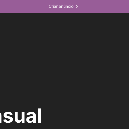
Criar anúncio
nsual