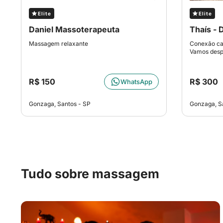
Elite
Elite
Daniel Massoterapeuta
Thaís - 
Massagem relaxante
Conexão car
Vamos despe
R$ 150
R$ 300
WhatsApp
Gonzaga, Santos - SP
Gonzaga, S
Tudo sobre massagem