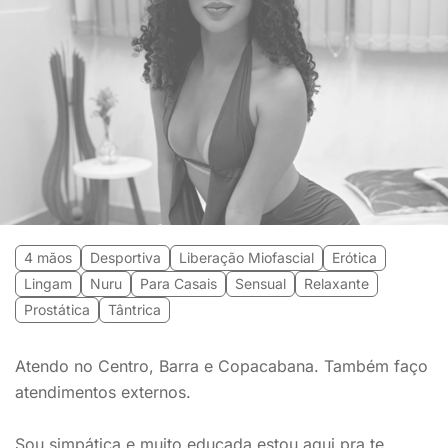
4 mãos
Desportiva
Liberação Miofascial
Erótica
Lingam
Nuru
Para Casais
Sensual
Relaxante
Prostática
Tântrica
Atendo no Centro, Barra e Copacabana. Também faço
atendimentos externos.
Sou simpática e muito educada estou aqui pra te